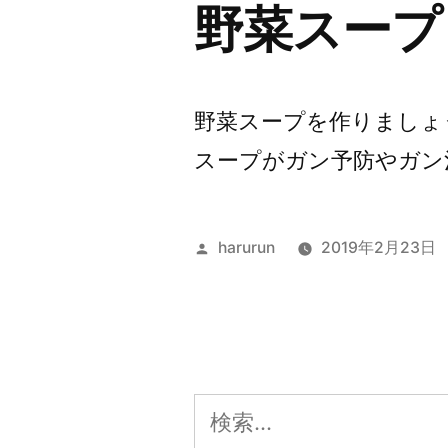
野菜スープ
野菜スープを作りましょ
スープがガン予防やガン治
投
harurun
2019年2月23日
稿
者:
検