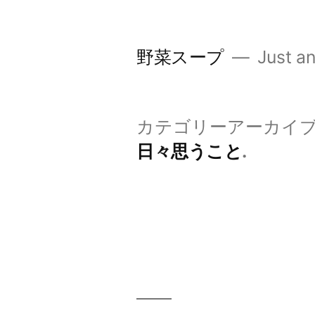
コ
ン
野菜スープ
Just an
テ
ン
ツ
カテゴリーアーカイブ
へ
日々思うこと
ス
キ
ッ
プ