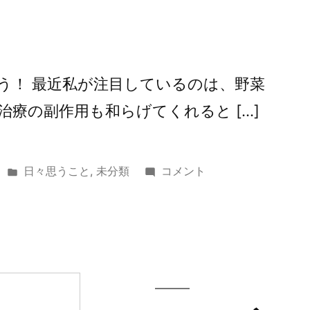
う！ 最近私が注目しているのは、野菜
療の副作用も和らげてくれると […]
カ
野
日々思うこと
,
未分類
コメント
テ
菜
ゴ
ス
リ
ー
ー:
プ
に